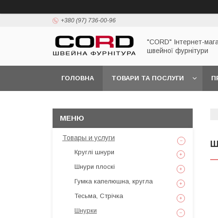
+380 (97) 736-00-96
"CORD" Інтернет-маг
швейної фурнітури
ГОЛОВНА
ТОВАРИ ТА ПОСЛУГИ
П
Товары и услуги
Ш
Круглі шнури
Шнури плоскі
Гумка капелюшна, кругла
Тесьма, Стрічка
Шнурки