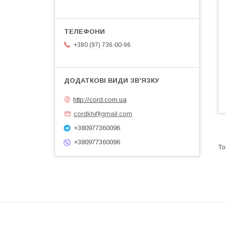
+380 (97) 736-00-96
http://cord.com.ua
cordkh@gmail.com
+380977360096
+380977360096