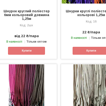
Шнурок круглий поліестер
Шнурки круглі поліест
6мм кольоровий довжина
кольорові 1,25м
1,25м
16
2шх
22 ₴/пара
від 22 ₴/пара
В наявності
Тільки о
В наявності
Тільки оптом
Купити
Купити