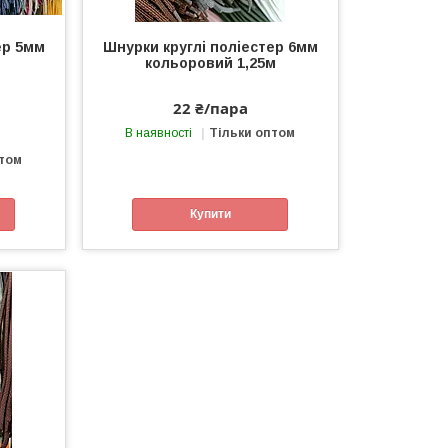
ер 5мм
Шнурки круглі поліестер 6мм
кольоровий 1,25м
22 ₴/пара
В наявності
Тільки оптом
птом
Купити