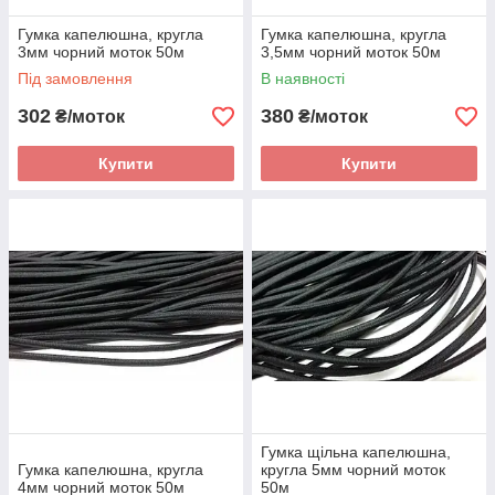
Гумка капелюшна, кругла
Гумка капелюшна, кругла
3мм чорний моток 50м
3,5мм чорний моток 50м
Під замовлення
В наявності
302
380
₴/моток
₴/моток
Купити
Купити
Гумка щільна капелюшна,
Гумка капелюшна, кругла
кругла 5мм чорний моток
4мм чорний моток 50м
50м