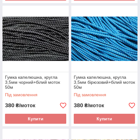
Гумка капелюшна, кругла
Гумка капелюшна, кругла
3,5мм чорний+білий моток
3,5мм бірюзовий+білий моток
50м
50м
Під замовлення
Під замовлення
380
380
₴/моток
₴/моток
Купити
Купити