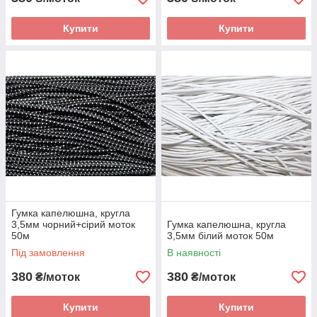
Купити
Купити
Гумка капелюшна, кругла
3,5мм чорний+сірий моток
Гумка капелюшна, кругла
50м
3,5мм білий моток 50м
Під замовлення
В наявності
380
380
₴/моток
₴/моток
Купити
Купити