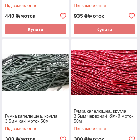
Під замовлення
Під замовлення
440
935
₴/моток
₴/моток
Купити
Купити
Гумка капелюшна, кругла
Гумка капелюшна, кругла
3,5мм червоний+білий моток
3,5мм хакі моток 50м
50м
Під замовлення
Під замовлення
380
380
₴/моток
₴/моток