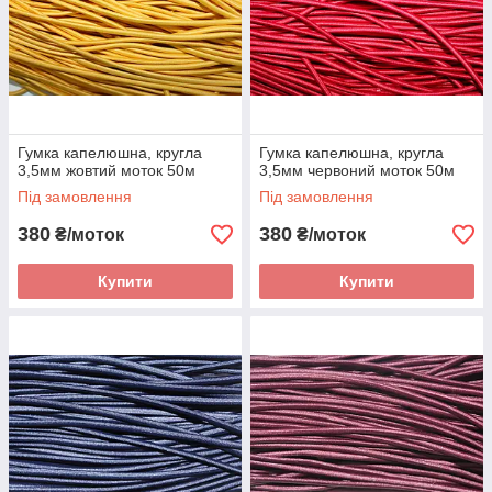
Гумка капелюшна, кругла
Гумка капелюшна, кругла
3,5мм жовтий моток 50м
3,5мм червоний моток 50м
Під замовлення
Під замовлення
380
380
₴/моток
₴/моток
Купити
Купити