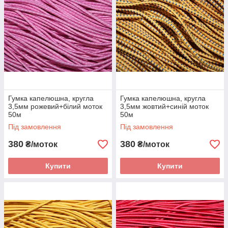
Гумка капелюшна, кругла
Гумка капелюшна, кругла
3,5мм рожевий+білий моток
3,5мм жовтий+синій моток
50м
50м
Під замовлення
Під замовлення
380
380
₴/моток
₴/моток
Купити
Купити