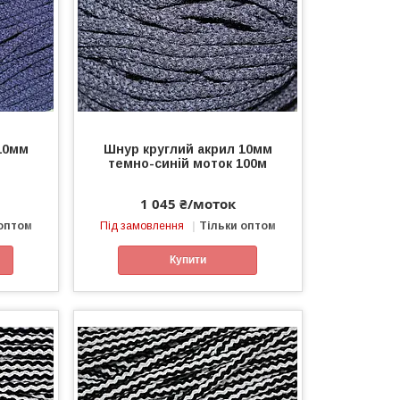
10мм
Шнур круглий акрил 10мм
м
темно-синій моток 100м
1 045 ₴/моток
 оптом
Під замовлення
Тільки оптом
Купити