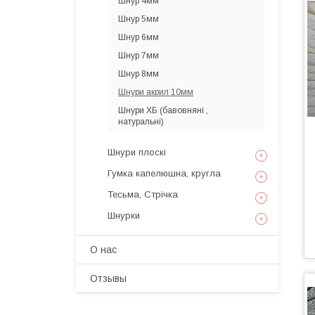
Шнур 4мм
Шнур 5мм
Шнур 6мм
Шнур 7мм
Шнур 8мм
Шнури акрил 10мм
Шнури ХБ (бавовняні ,
натуральні)
Шнури плоскі
Гумка капелюшна, кругла
Тесьма, Стрічка
Шнурки
О нас
Отзывы