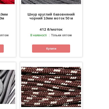
10мм
Шнур круглий бавовняний
00м
чорний 10мм моток 50 м
412 ₴/моток
 оптом
В наявності
Тільки оптом
Купити