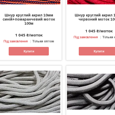
Шнур круглий акрил 10мм
Шнур круглий акрил 
синій+помаранчевий моток
червоний моток 1
100м
1 045 ₴/моток
1 045 ₴/моток
Під замовлення
Тільки
Під замовлення
Тільки оптом
Купити
Купити