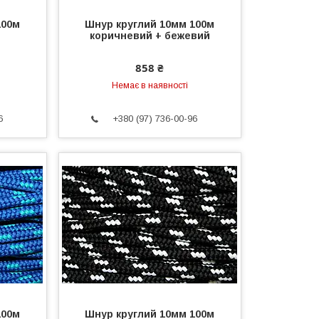
100м
Шнур круглий 10мм 100м
коричневий + бежевий
858 ₴
Немає в наявності
6
+380 (97) 736-00-96
100м
Шнур круглий 10мм 100м