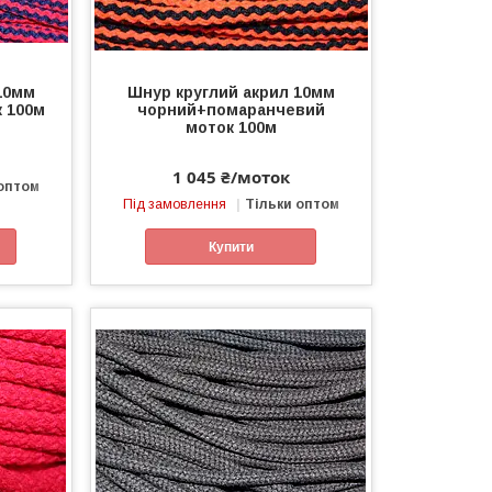
10мм
Шнур круглий акрил 10мм
 100м
чорний+помаранчевий
моток 100м
1 045 ₴/моток
 оптом
Під замовлення
Тільки оптом
Купити