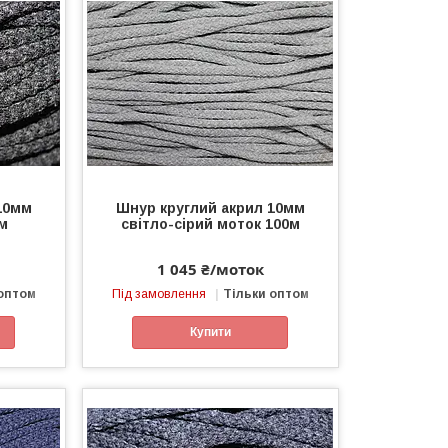
10мм
Шнур круглий акрил 10мм
м
світло-сірий моток 100м
1 045 ₴/моток
 оптом
Під замовлення
Тільки оптом
Купити