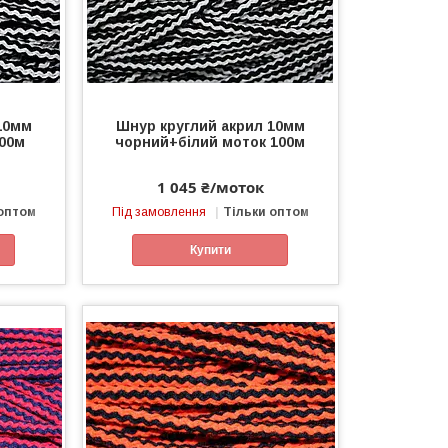
10мм
Шнур круглий акрил 10мм
100м
чорний+білий моток 100м
1 045 ₴/моток
 оптом
Під замовлення
Тільки оптом
Купити