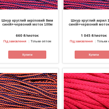
Шнур круглий акріловий 8мм
Шнур круглий акрил 
синій+червоний моток 100м
синій+червоний моток
660 ₴/моток
1 045 ₴/моток
Під замовлення
Тільки оптом
Під замовлення
Тільки
Купити
Купити