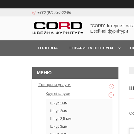
+380 (97) 736-00-96
"CORD" Інтернет-маг
швейної фурнітури
ГОЛОВНА
ТОВАРИ ТА ПОСЛУГИ
П
Товары и услуги
Ш
Круглі шнури
Шнур 1мм
Шнур 2мм
Шнур 2,5 мм
Шнур 3мм