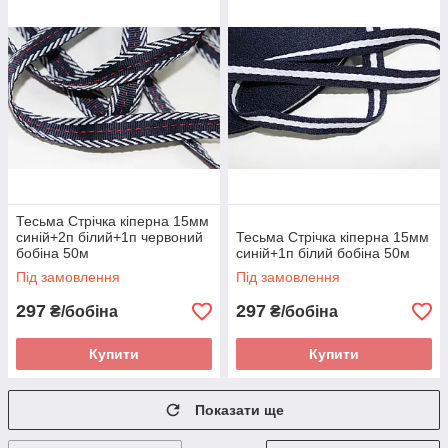
Тесьма Стрічка кіперна 15мм
синій+2п білий+1п червоний
Тесьма Стрічка кіперна 15мм
бобіна 50м
синій+1п білий бобіна 50м
Під замовлення
Під замовлення
297
297
₴/бобіна
₴/бобіна
Купити
Купити
Показати ще