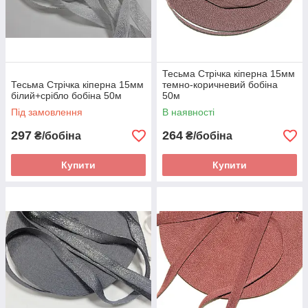
Тесьма Стрічка кіперна 15мм
Тесьма Стрічка кіперна 15мм
темно-коричневий бобіна
білий+срібло бобіна 50м
50м
Під замовлення
В наявності
297
264
₴/бобіна
₴/бобіна
Купити
Купити