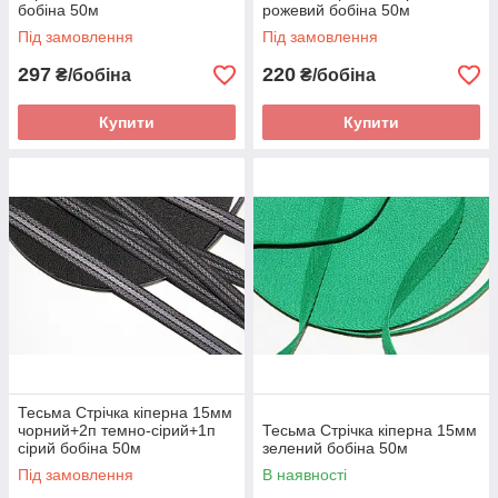
бобіна 50м
рожевий бобіна 50м
Під замовлення
Під замовлення
297
220
₴/бобіна
₴/бобіна
Купити
Купити
Тесьма Стрічка кіперна 15мм
чорний+2п темно-сірий+1п
Тесьма Стрічка кіперна 15мм
сірий бобіна 50м
зелений бобіна 50м
Під замовлення
В наявності