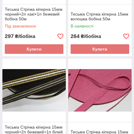
Тесьма Стрічка кіперна 15мм
чорний+2п хакі+1п бежевий
Тесьма Стрічка кіперна 15мм
бобіна 50м
волошка бобіна 50м
Під замовлення
В наявності
297
264
₴/бобіна
₴/бобіна
Купити
Купити
Тесьма Стрічка кіперна 15мм
чорний+2п бежевий+1п білий
Тесьма Стрічка кіперна 15мм