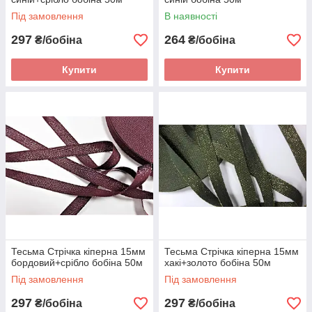
Під замовлення
В наявності
297
264
₴/бобіна
₴/бобіна
Купити
Купити
Тесьма Стрічка кіперна 15мм
Тесьма Стрічка кіперна 15мм
бордовий+срібло бобіна 50м
хакі+золото бобіна 50м
Під замовлення
Під замовлення
297
297
₴/бобіна
₴/бобіна