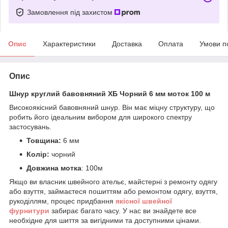
Замовлення під захистом
Опис
Характеристики
Доставка
Оплата
Умови п
Опис
Шнур круглий бавовняний ХБ Чорний 6 мм моток 100 м
Високоякісний бавовняний шнур. Він має міцну структуру, що
робить його ідеальним вибором для широкого спектру
застосувань.
Товщина:
6 мм
Колір:
чорний
Довжина мотка
:
100м
Якщо ви власник швейного ательє, майстерні з ремонту одягу
або взуття, займаєтеся пошиттям або ремонтом одягу, взуття,
рукоділлям, процес придбання
якісної
ш
вейної
фурнитури
забирає багато часу. У нас ви знайдете все
необхідне для шиття за вигідними та доступними цінами.