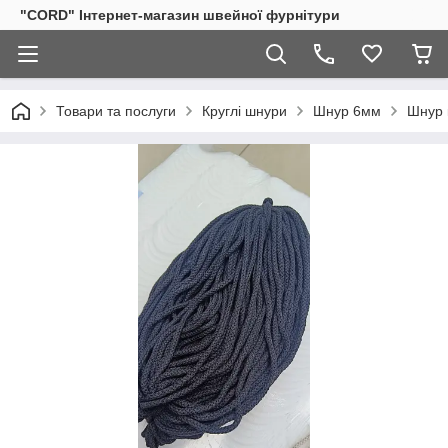
"CORD" Інтернет-магазин швейної фурнітури
Товари та послуги
Круглі шнури
Шнур 6мм
Шнур 