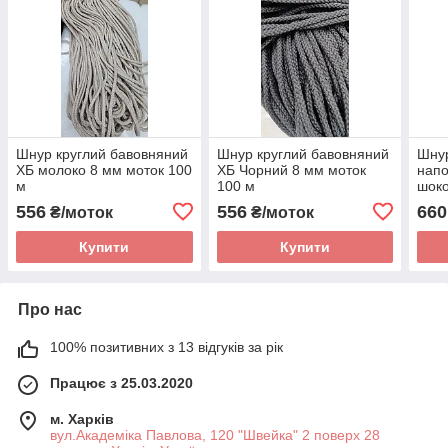
Шнур круглий бавовняний
Шнур круглий бавовняний
Шнур
ХБ молоко 8 мм моток 100
ХБ Чорний 8 мм моток
нап
м
100 м
шоко
556
556
660
₴/моток
₴/моток
Купити
Купити
Про нас
100% позитивних з 13 відгуків за рік
Працює з 25.03.2020
м. Харків
вул.Академіка Павлова, 120 "Швейка" 2 поверх 28