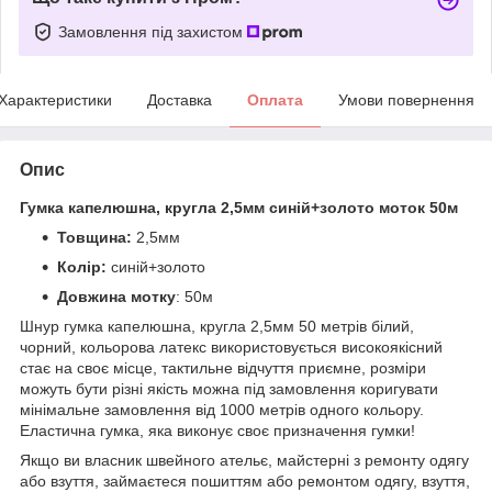
Замовлення під захистом
Характеристики
Доставка
Оплата
Умови повернення
Опис
Гумка капелюшна, кругла 2,5мм синій+золото моток 50м
Товщина:
2,5мм
Колір:
синій+золото
Довжина мотку
: 50м
Шнур гумка капелюшна, кругла 2,5мм 50 метрів білий,
чорний, кольорова латекс використовується високоякісний
стає на своє місце, тактильне відчуття приємне, розміри
можуть бути різні якість можна під замовлення коригувати
мінімальне замовлення від 1000 метрів одного кольору.
Еластична гумка, яка виконує своє призначення гумки!
Якщо ви власник швейного ательє, майстерні з ремонту одягу
або взуття, займаєтеся пошиттям або ремонтом одягу, взуття,