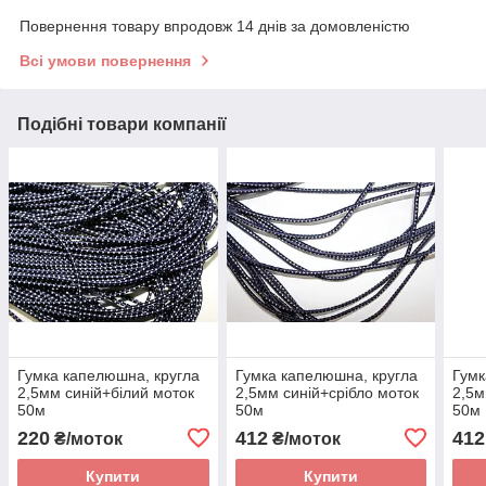
Повернення товару впродовж 14 днів за домовленістю
Всі умови повернення
Подібні товари компанії
Гумка капелюшна, кругла
Гумка капелюшна, кругла
Гумк
2,5мм синій+білий моток
2,5мм синій+срібло моток
2,5м
50м
50м
50м
220
412
412
₴/моток
₴/моток
Купити
Купити