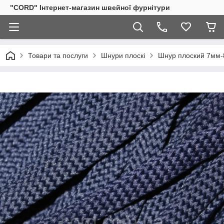
"CORD" Інтернет-магазин швейної фурнітури
Товари та послуги
Шнури плоскі
Шнур плоский 7мм