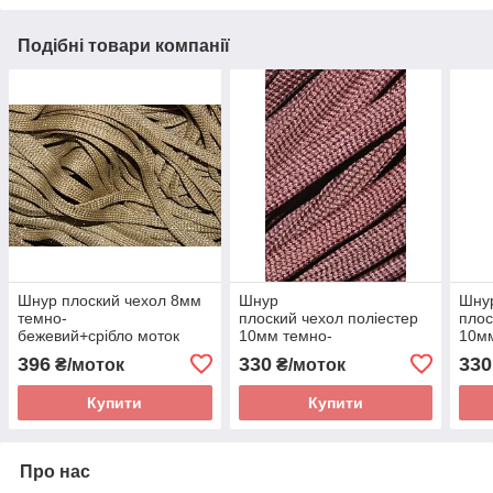
Подібні товари компанії
Шнур плоский чехол 8мм
Шнур
Шну
темно-
плоский чехол поліестер
плос
бежевий+срібло моток
10мм темно-
10мм
100м
коричневий моток 100м
100
396
330
330
₴/моток
₴/моток
Купити
Купити
Про нас