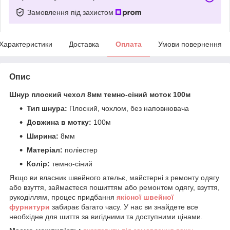
Замовлення під захистом
Характеристики
Доставка
Оплата
Умови повернення
Опис
Шнур плоский чехол 8мм темно-сіний моток 100м
Тип шнура:
Плоский, чохлом, без наповнювача
Довжина в мотку:
100м
Ширина:
8мм
Матеріал:
поліестер
Колір:
темно-сіний
Якщо ви власник швейного ательє, майстерні з ремонту одягу
або взуття, займаєтеся пошиттям або ремонтом одягу, взуття,
рукоділлям, процес придбання
якісної
ш
вейної
фурнитури
забирає багато часу. У нас ви знайдете все
необхідне для шиття за вигідними та доступними цінами.