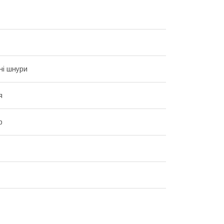
ні шнури
я
р