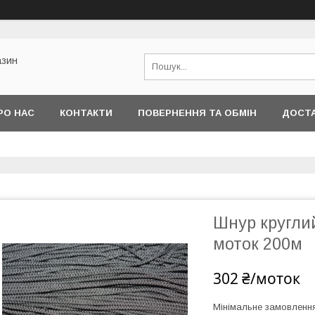
азин
РО НАС
КОНТАКТИ
ПОВЕРНЕННЯ ТА ОБМІН
ДОСТА
Шнур кругли
моток 200м
302 ₴/моток
Мінімальне замовленн