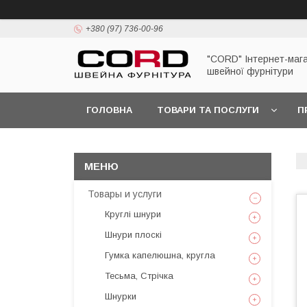
+380 (97) 736-00-96
"CORD" Інтернет-маг
швейної фурнітури
ГОЛОВНА
ТОВАРИ ТА ПОСЛУГИ
П
Товары и услуги
Круглі шнури
Шнури плоскі
Гумка капелюшна, кругла
Тесьма, Стрічка
Шнурки