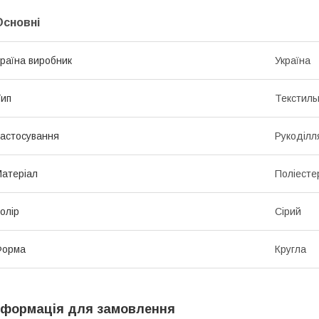
Основні
раїна виробник
Україна
ип
Текстиль
астосування
Рукоділл
атеріал
Поліесте
олір
Сірий
Форма
Кругла
нформація для замовлення