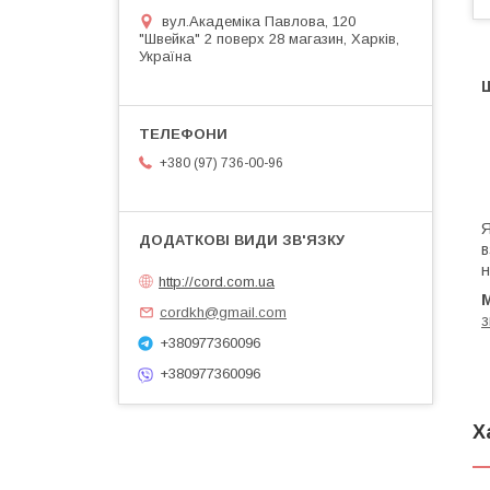
вул.Академіка Павлова, 120
"Швейка" 2 поверх 28 магазин, Харків,
Україна
+380 (97) 736-00-96
Я
в
н
http://cord.com.ua
cordkh@gmail.com
з
+380977360096
+380977360096
Х