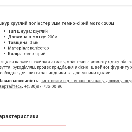
Шнур круглий поліестер 3мм темно-сірий моток 200м
Тип шнура:
круглий
Довжина в мотку:
200м
Товщина:
3 мм
Матеріал:
поліестер
Колір:
темно-сірий
кщо ви власник швейного ательє, майстерні з ремонту одягу або 
зуття, рукоділлям, процес придбання
якісної
ш
вейної фурниту
еобхідне для шиття за вигідними та доступними цінами.
Маємо можливість:
виготовити під замовлення вашу довжину шнур
вертайтесь
. +(380)97-736-00-96
арактеристики