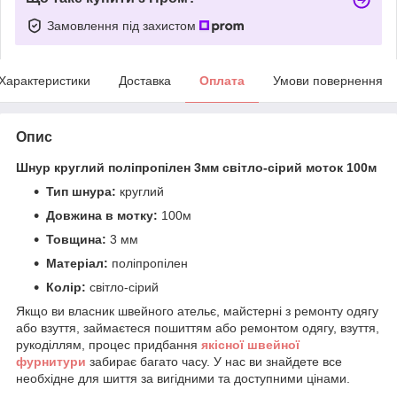
Замовлення під захистом
Характеристики
Доставка
Оплата
Умови повернення
Опис
Шнур круглий поліпропілен 3мм світло-сірий моток 100м
Тип шнура:
круглий
Довжина в мотку:
100м
Товщина:
3 мм
Матеріал:
поліпропілен
Колір:
світло-сірий
Якщо ви власник швейного ательє, майстерні з ремонту одягу
або взуття, займаєтеся пошиттям або ремонтом одягу, взуття,
рукоділлям, процес придбання
якісної
ш
вейної
фурнитури
забирає багато часу. У нас ви знайдете все
необхідне для шиття за вигідними та доступними цінами.