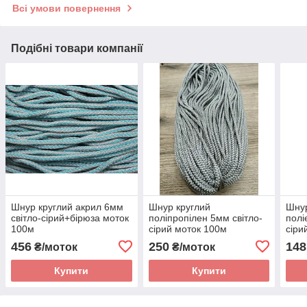
Всі умови повернення
Подібні товари компанії
Шнур круглий акрил 6мм
Шнур круглий
Шнур
світло-сірий+бірюза моток
поліпропілен 5мм світло-
полі
100м
сірий моток 100м
сіри
456
250
148
₴/моток
₴/моток
Купити
Купити