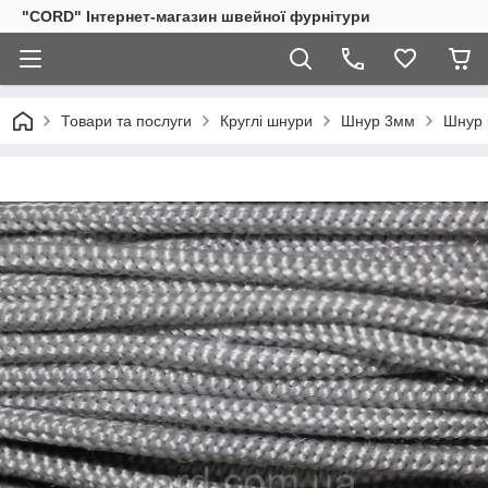
"CORD" Інтернет-магазин швейної фурнітури
Товари та послуги
Круглі шнури
Шнур 3мм
Шнур 