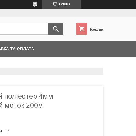
Кошик
Кошик
ВКА ТА ОПЛАТА
й поліестер 4мм
й моток 200м
и