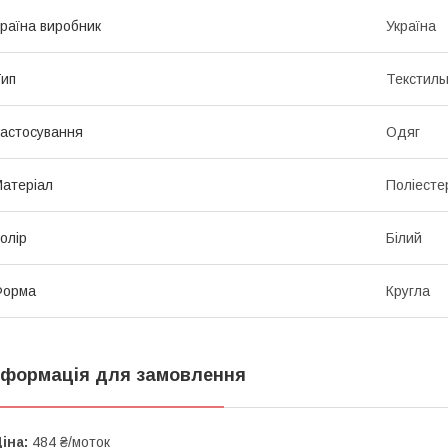
раїна виробник
Україна
ип
Текстиль
астосування
Одяг
атеріал
Поліесте
олір
Білий
Форма
Кругла
нформація для замовлення
іна:
484 ₴/моток