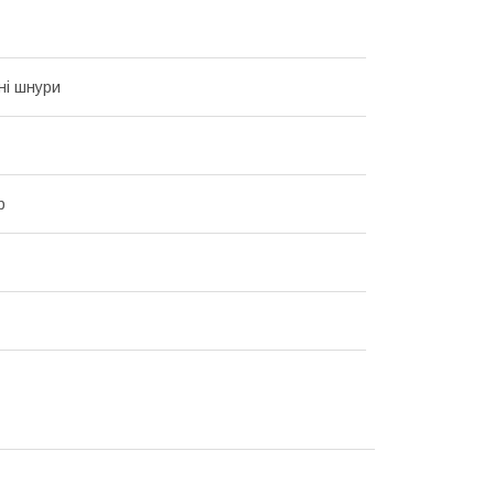
ні шнури
р