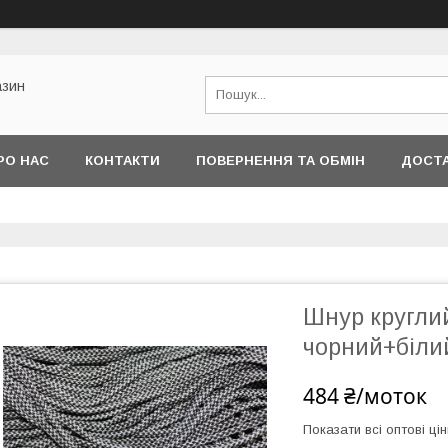
азин
РО НАС
КОНТАКТИ
ПОВЕРНЕННЯ ТА ОБМІН
ДОСТА
Шнур кругли
чорний+біли
484 ₴/моток
Показати всі оптові цін