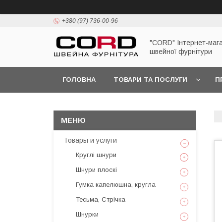
+380 (97) 736-00-96
"CORD" Інтернет-маг
швейної фурнітури
ГОЛОВНА
ТОВАРИ ТА ПОСЛУГИ
П
Товары и услуги
Круглі шнури
Шнури плоскі
Гумка капелюшна, кругла
Тесьма, Стрічка
Шнурки