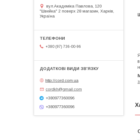
вул.Академіка Павлова, 120
"Швейка" 2 поверх 28 магазин, Харків,
Україна
+380 (97) 736-00-96
Я
в
н
http://cord.com.ua
з
cordkh@gmail.com
+380977360096
Х
+380977360096