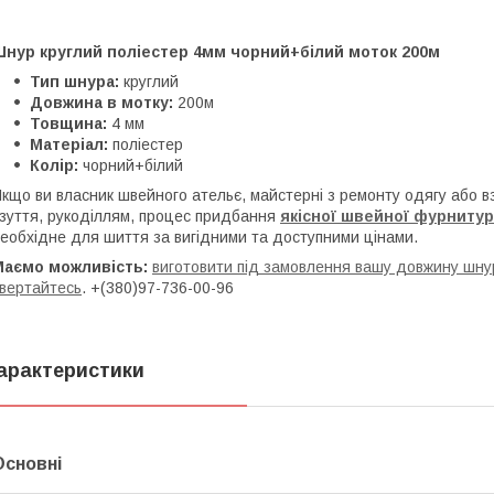
Шнур круглий поліестер 4мм чорний+білий моток 200м
Тип шнура:
круглий
Довжина в мотку:
200м
Товщина:
4 мм
Матеріал:
поліестер
Колір:
чорний+білий
кщо ви власник швейного ательє, майстерні з ремонту одягу або 
зуття, рукоділлям, процес придбання
якісної
ш
вейної фурниту
еобхідне для шиття за вигідними та доступними цінами.
Маємо можливість:
виготовити під замовлення вашу довжину шнур
вертайтесь
. +(380)97-736-00-96
арактеристики
Основні