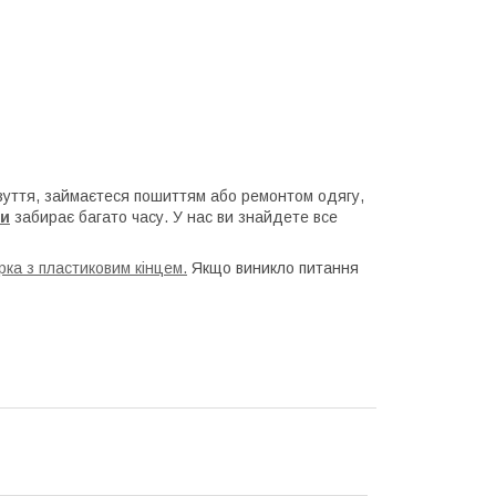
взуття, займаєтеся пошиттям або ремонтом одягу,
ри
забирає багато часу. У нас ви знайдете все
ка з пластиковим кінцем.
Якщо виникло питання