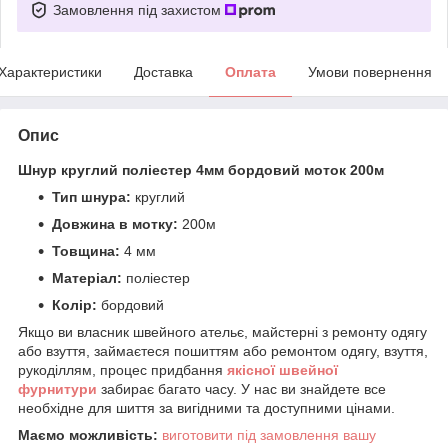
Замовлення під захистом
Характеристики
Доставка
Оплата
Умови повернення
Опис
Шнур круглий поліестер 4мм бордовий моток 200м
Тип шнура:
круглий
Довжина в мотку:
200м
Товщина:
4 мм
Матеріал:
поліестер
Колір:
бордовий
Якщо ви власник швейного ательє, майстерні з ремонту одягу
або взуття, займаєтеся пошиттям або ремонтом одягу, взуття,
рукоділлям, процес придбання
якісної
ш
вейної
фурнитури
забирає багато часу. У нас ви знайдете все
необхідне для шиття за вигідними та доступними цінами.
Маємо можливість:
виготовити під замовлення вашу