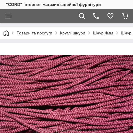
"CORD" Інтернет-магазин швейної фурнітури
Товари та послуги
Круглі шнури
Шнур 4мм
Шнур 