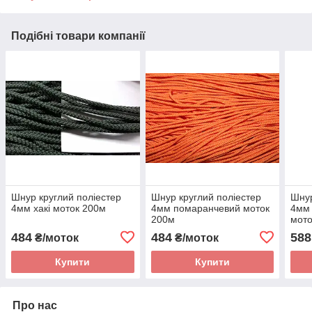
Подібні товари компанії
Шнур круглий поліестер
Шнур круглий поліестер
Шнур
4мм хакі моток 200м
4мм помаранчевий моток
4мм 
200м
мото
484
484
588
₴/моток
₴/моток
Купити
Купити
Про нас