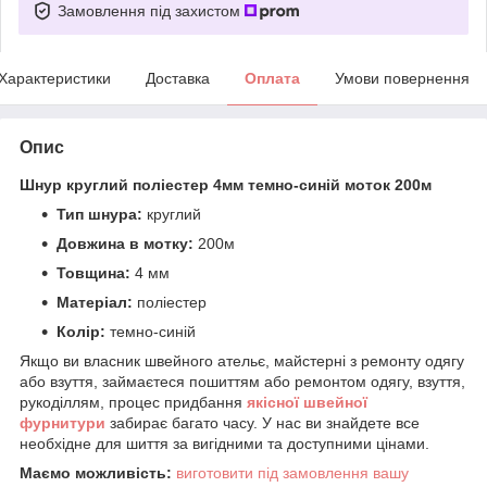
Замовлення під захистом
Характеристики
Доставка
Оплата
Умови повернення
Опис
Шнур круглий поліестер 4мм темно-синій моток 200м
Тип шнура:
круглий
Довжина в мотку:
200м
Товщина:
4 мм
Матеріал:
поліестер
Колір:
темно-синій
Якщо ви власник швейного ательє, майстерні з ремонту одягу
або взуття, займаєтеся пошиттям або ремонтом одягу, взуття,
рукоділлям, процес придбання
якісної
ш
вейної
фурнитури
забирає багато часу. У нас ви знайдете все
необхідне для шиття за вигідними та доступними цінами.
Маємо можливість:
виготовити під замовлення вашу