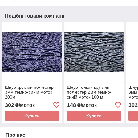
Подібні товари компанії
Шнур круглий поліестер
Шнур тонкий круглий
Шнур
3мм темно-синій моток
поліестер 2мм темно-
3мм 
200м
синій моток 100 м
мото
302
148
302
₴/моток
₴/моток
Купити
Купити
Про нас