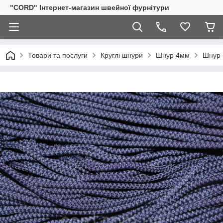
"CORD" Інтернет-магазин швейної фурнітури
Товари та послуги
Круглі шнури
Шнур 4мм
Шнур 