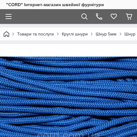
"CORD" Інтернет-магазин швейної фурнітури
Товари та послуги
Круглі шнури
Шнур 5мм
Шнур 