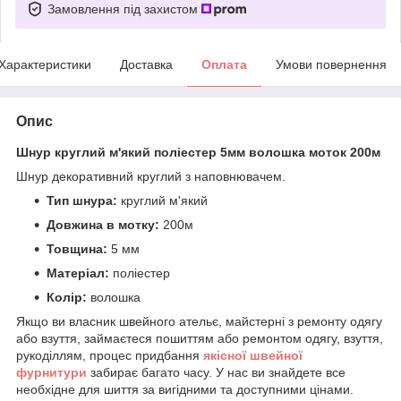
Замовлення під захистом
Характеристики
Доставка
Оплата
Умови повернення
Опис
Шнур круглий м'який поліестер 5мм волошка моток 200м
Шнур декоративний круглий з наповнювачем.
Тип шнура:
круглий м'який
Довжина в мотку:
200м
Товщина:
5 мм
Матеріал:
поліестер
Колір:
волошка
Якщо ви власник швейного ательє, майстерні з ремонту одягу
або взуття, займаєтеся пошиттям або ремонтом одягу, взуття,
рукоділлям, процес придбання
якісної
ш
вейної
фурнитури
забирає багато часу. У нас ви знайдете все
необхідне для шиття за вигідними та доступними цінами.