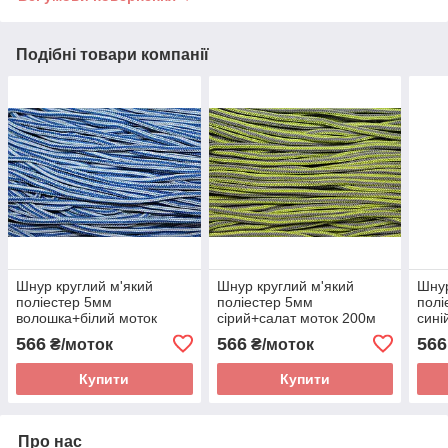
Подібні товари компанії
Шнур круглий м'який
Шнур круглий м'який
Шнур
поліестер 5мм
поліестер 5мм
полі
волошка+білий моток
сірий+салат моток 200м
сині
200м
мото
566
566
566
₴/моток
₴/моток
Купити
Купити
Про нас