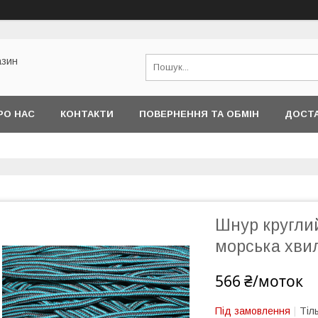
азин
РО НАС
КОНТАКТИ
ПОВЕРНЕННЯ ТА ОБМІН
ДОСТА
Шнур кругли
морська хви
566 ₴/моток
Під замовлення
Тіл