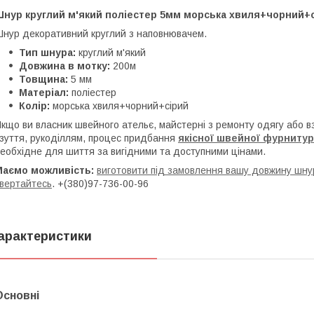
Шнур круглий м'який поліестер 5мм морська хвиля+чорний+с
нур декоративний круглий з наповнювачем.
Тип шнура:
круглий м'який
Довжина в мотку:
200м
Товщина:
5 мм
Матеріал:
поліестер
Колір:
морська хвиля+чорний+сірий
кщо ви власник швейного ательє, майстерні з ремонту одягу або 
зуття, рукоділлям, процес придбання
якісної
ш
вейної фурниту
еобхідне для шиття за вигідними та доступними цінами.
Маємо можливість:
виготовити під замовлення вашу довжину шнур
вертайтесь
. +(380)97-736-00-96
арактеристики
Основні