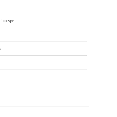
ні шнури
р