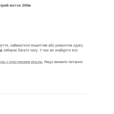
ірий моток 200м
взуття, займаєтеся пошиттям або ремонтом одягу,
ри
забирає багато часу. У нас ви знайдете все
ка з пластиковим кінцем.
Якщо виникло питання