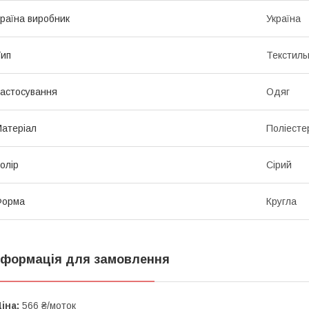
раїна виробник
Україна
ип
Текстиль
астосування
Одяг
атеріал
Поліесте
олір
Сірий
Форма
Кругла
нформація для замовлення
іна:
566 ₴/моток