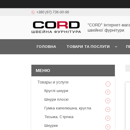
+380 (97) 736-00-96
"CORD" Інтернет-маг
швейної фурнітури
ГОЛОВНА
ТОВАРИ ТА ПОСЛУГИ
П
Товары и услуги
Круглі шнури
Шнури плоскі
Гумка капелюшна, кругла
Тесьма, Стрічка
Шнурки