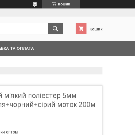
Кошик
Кошик
ВКА ТА ОПЛАТА
й м'який поліестер 5мм
ля+чорний+сірий моток 200м
ьки оптом