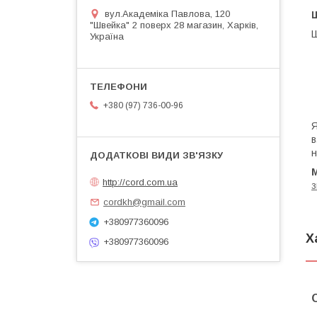
вул.Академіка Павлова, 120
"Швейка" 2 поверх 28 магазин, Харків,
Ш
Україна
+380 (97) 736-00-96
Я
в
н
http://cord.com.ua
з
cordkh@gmail.com
+380977360096
Х
+380977360096