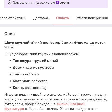
Замовлення під захистом
Характеристики
Доставка
Оплата
Умови повернення
Опис
Шнур круглий м'який поліестер 5мм хакі+шоколад моток
200м
Шнур декоративний круглий з наповнювачем.
Тип шнура:
круглий м'який
Довжина в мотку:
200м
Товщина:
5 мм
Матеріал:
поліестер
Колір:
хакі+шоколад
Якщо ви власник швейного ательє, майстерні з ремонту одягу
або взуття, займаєтеся пошиттям або ремонтом одягу, взуття,
рукоділлям, процес придбання
якісної
ш
вейної
фурнитури
забирає багато часу. У нас ви знайдете все