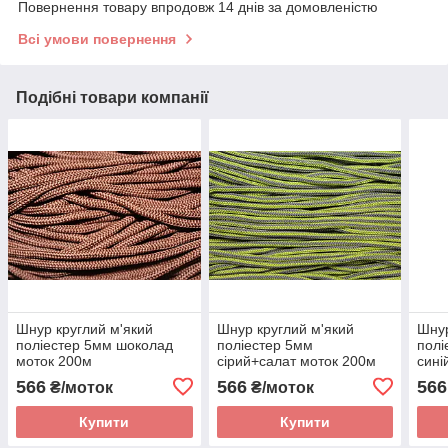
Повернення товару впродовж 14 днів за домовленістю
Всі умови повернення
Подібні товари компанії
Шнур круглий м'який
Шнур круглий м'який
Шнур
поліестер 5мм шоколад
поліестер 5мм
полі
моток 200м
сірий+салат моток 200м
сині
мото
566
566
566
₴/моток
₴/моток
Купити
Купити