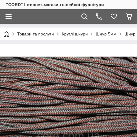
"CORD" Інтернет-магазин швейної фурнітури
Товари та послуги
Круглі шнури
Шнур 5мм
Шнур 