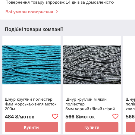
Повернення товару впродовж 14 днів за домовленістю
Всі умови повернення
Подібні товари компанії
Шнур круглий поліестер
Шнур круглий м'який
Шнур
4мм морська-хвиля моток
поліестер
полі
200м
5мм чорний+білий+сірий
хвил
моток 200м
484
566
566
₴/моток
₴/моток
Купити
Купити