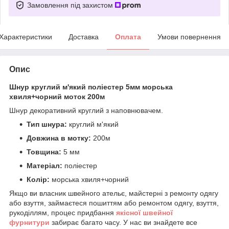
Замовлення під захистом
Характеристики
Доставка
Оплата
Умови повернення
Опис
Шнур круглий м'який поліестер 5мм морська
хвиля+чорний моток 200м
Шнур декоративний круглий з наповнювачем.
Тип шнура:
круглий м'який
Довжина в мотку:
200м
Товщина:
5 мм
Матеріал:
поліестер
Колір:
морська хвиля+чорний
Якщо ви власник швейного ательє, майстерні з ремонту одягу
або взуття, займаєтеся пошиттям або ремонтом одягу, взуття,
рукоділлям, процес придбання
якісної
ш
вейної
фурнитури
забирає багато часу. У нас ви знайдете все