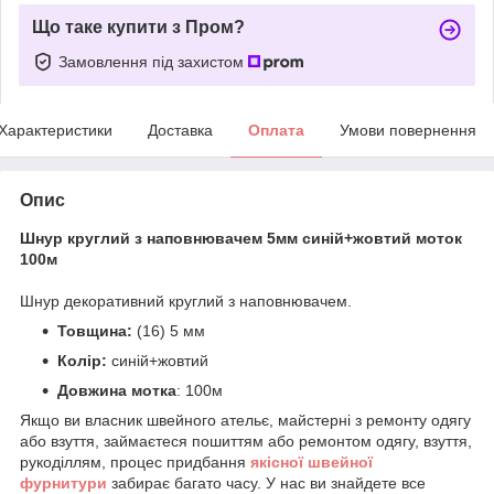
Що таке купити з Пром?
Замовлення під захистом
Характеристики
Доставка
Оплата
Умови повернення
Опис
Шнур круглий з наповнювачем 5мм синій+жовтий моток
100м
Шнур декоративний круглий з наповнювачем.
Товщина:
(16) 5 мм
Колір:
синій+жовтий
Довжина мотка
: 100м
Якщо ви власник швейного ательє, майстерні з ремонту одягу
або взуття, займаєтеся пошиттям або ремонтом одягу, взуття,
рукоділлям, процес придбання
якісної
ш
вейної
фурнитури
забирає багато часу. У нас ви знайдете все