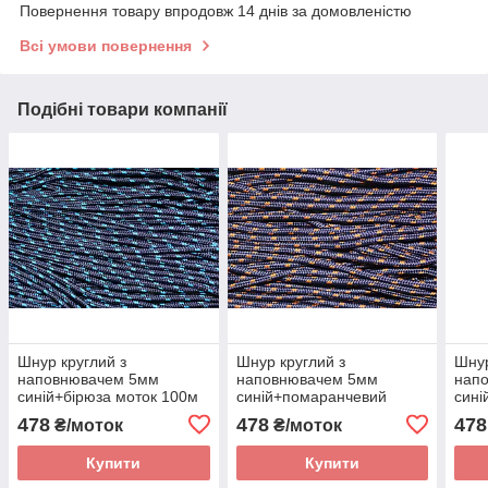
Повернення товару впродовж 14 днів за домовленістю
Всі умови повернення
Подібні товари компанії
Шнур круглий з
Шнур круглий з
Шнур
наповнювачем 5мм
наповнювачем 5мм
нап
синій+бірюза моток 100м
синій+помаранчевий
сині
моток 100м
100
478
478
478
₴/моток
₴/моток
Купити
Купити