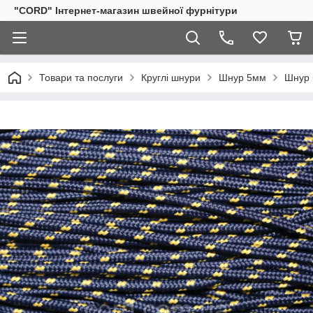
"CORD" Інтернет-магазин швейної фурнітури
Товари та послуги
Круглі шнури
Шнур 5мм
Шнур 