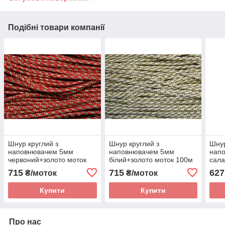
Подібні товари компанії
Шнур круглий з
Шнур круглий з
Шнур
наповнювачем 5мм
наповнювачем 5мм
нап
червоний+золото моток
білий+золото моток 100м
сала
100м
715
715
627
₴/моток
₴/моток
Купити
Купити
Про нас