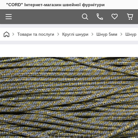
"CORD" Інтернет-магазин швейної фурнітури
Товари та послуги
Круглі шнури
Шнур 5мм
Шнур 