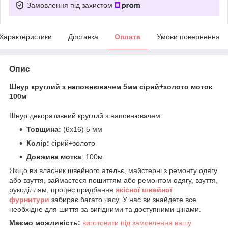
Замовлення під захистом
Характеристики
Доставка
Оплата
Умови повернення
Опис
Шнур круглий з наповнювачем 5мм сірий+золото моток
100м
Шнур декоративний круглий з наповнювачем.
Товщина:
(6х16) 5 мм
Колір:
сірий+золото
Довжина мотка
: 100м
Якщо ви власник швейного ательє, майстерні з ремонту одягу
або взуття, займаєтеся пошиттям або ремонтом одягу, взуття,
рукоділлям, процес придбання
якісної
ш
вейної
фурнитури
забирає багато часу. У нас ви знайдете все
необхідне для шиття за вигідними та доступними цінами.
Маємо можливість:
виготовити під замовлення вашу