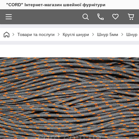
"CORD" Інтернет-магазин швейної фурнітури
Товари та послуги
Круглі шнури
Шнур 5мм
Шнур 