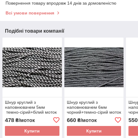
Повернення товару впродовж 14 днів за домовленістю
Всі умови повернення
Подібні товари компанії
Шнур круглий з
Шнур круглий з
Шнур
наповнювачем 5мм
наповнювачем 6мм
нап
темно-сірий+білий моток
чорний+темно-сірий моток
чорн
100м
100м
100
478
660
550
₴/моток
₴/моток
Купити
Купити