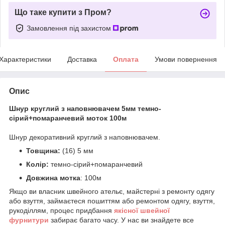
Що таке купити з Пром?
Замовлення під захистом
Характеристики
Доставка
Оплата
Умови повернення
Опис
Шнур круглий з наповнювачем 5мм темно-
сірий+помаранчевий моток 100м
Шнур декоративний круглий з наповнювачем.
Товщина:
(16) 5 мм
Колір:
темно-сірий+помаранчевий
Довжина мотка
: 100м
Якщо ви власник швейного ательє, майстерні з ремонту одягу
або взуття, займаєтеся пошиттям або ремонтом одягу, взуття,
рукоділлям, процес придбання
якісної
ш
вейної
фурнитури
забирає багато часу. У нас ви знайдете все