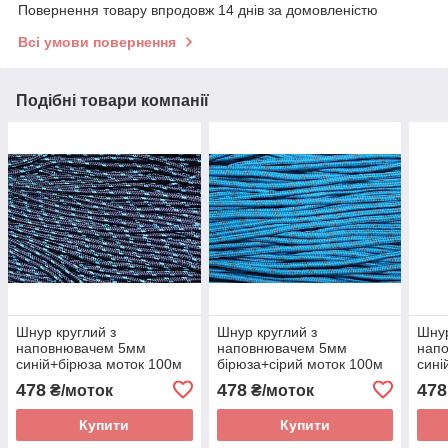
Повернення товару впродовж 14 днів за домовленістю
Всі умови повернення
Подібні товари компанії
Шнур круглий з
Шнур круглий з
Шнур
наповнювачем 5мм
наповнювачем 5мм
нап
синій+бірюза моток 100м
бірюза+сірий моток 100м
сині
478
478
478
₴/моток
₴/моток
Купити
Купити