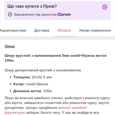
Що таке купити з Пром?
Замовлення під захистом
Характеристики
Доставка
Оплата
Умови повернення
Опис
Шнур круглий з наповнювачем 5мм синій+бірюза моток
100м
Шнур декоративний круглий з наповнювачем.
Товщина:
(6х16) 5 мм
Колір:
синій+бірюза
Довжина мотка
: 100м
Якщо ви власник швейного ательє, майстерні з ремонту одягу
або взуття, займаєтеся пошиттям або ремонтом одягу, взуття,
рукоділлям, процес придбання
якісної
ш
вейної
фурнитури
забирає багато часу. У нас ви знайдете все