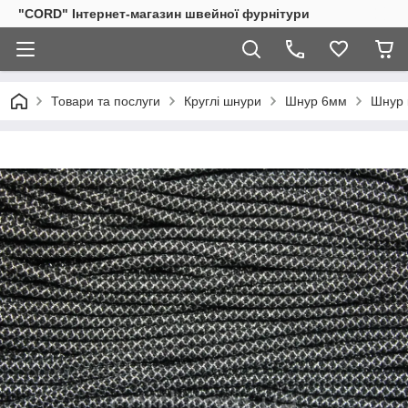
"CORD" Інтернет-магазин швейної фурнітури
Товари та послуги
Круглі шнури
Шнур 6мм
Шнур 