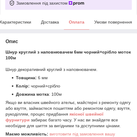
Замовлення під захистом
Характеристики
Доставка
Оплата
Умови повернення
Опис
Шнур круглий з наповнювачем 6мм чорний+срібло моток
100м
Шнур декоративний круглий з наповнювачем.
Товщина:
6 мм
Колір:
чорний+срібло
Довжина мотка
: 100м
Якщо ви власник швейного ательє, майстерні з ремонту одягу
або взуття, займаєтеся пошиттям або ремонтом одягу, взуття,
рукоділлям, процес придбання
якісної
ш
вейної
фурнитури
забирає багато часу. У нас ви знайдете все
необхідне для шиття за вигідними та доступними цінами.
Маємо можливість:
виготовити під замовлення вашу