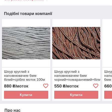
Подібні товари компанії
Шнур круглий з
Шнур круглий з
Шнур
наповнювачем 6мм
наповнювачем 6мм
нап
білий+срібло моток 100м
чорний+помаранчевий+білий мото
6мм
100м
мото
880
550
660
₴/моток
₴/моток
Купити
Купити
Про нас