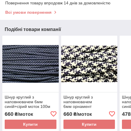
Повернення товару впродовж 14 днів за домовленістю
Всі умови повернення
Подібні товари компанії
Шнур круглий з
Шнур круглий з
Шнур
наповнювачем 6мм
наповнювачем
нап
синій+сірий моток 100м
6мм орнамент
сині
синій+білий моток 100м
660
660
478
₴/моток
₴/моток
Купити
Купити