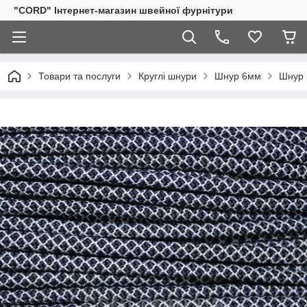
"CORD" Інтернет-магазин швейної фурнітури
Товари та послуги
Круглі шнури
Шнур 6мм
Шнур 