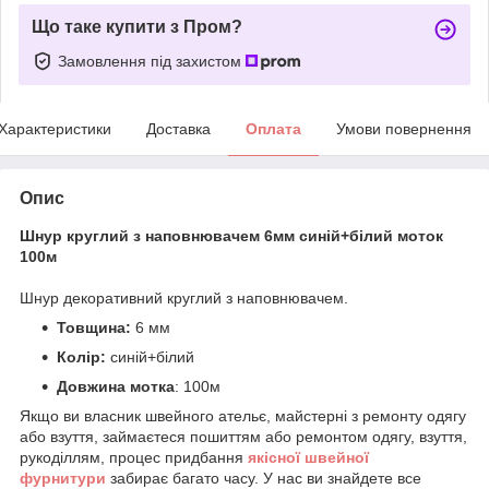
Що таке купити з Пром?
Замовлення під захистом
Характеристики
Доставка
Оплата
Умови повернення
Опис
Шнур круглий з наповнювачем 6мм синій+білий моток
100м
Шнур декоративний круглий з наповнювачем.
Товщина:
6 мм
Колір:
синій+білий
Довжина мотка
: 100м
Якщо ви власник швейного ательє, майстерні з ремонту одягу
або взуття, займаєтеся пошиттям або ремонтом одягу, взуття,
рукоділлям, процес придбання
якісної
ш
вейної
фурнитури
забирає багато часу. У нас ви знайдете все