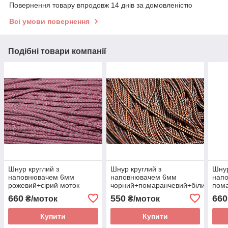
Повернення товару впродовж 14 днів за домовленістю
Всі умови повернення
Подібні товари компанії
Шнур круглий з
Шнур круглий з
Шнур
наповнювачем 6мм
наповнювачем 6мм
нап
рожевий+сірий моток
чорний+помаранчевий+білий мото
пом
100м
100м
мото
660
550
660
₴/моток
₴/моток
Купити
Купити