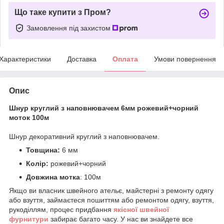
Що таке купити з Пром?
Замовлення під захистом
Характеристики
Доставка
Оплата
Умови повернення
Опис
Шнур круглий з наповнювачем 6мм рожевий+чорний
моток 100м
Шнур декоративний круглий з наповнювачем.
Товщина:
6 мм
Колір:
рожевий+чорний
Довжина мотка
: 100м
Якщо ви власник швейного ательє, майстерні з ремонту одягу
або взуття, займаєтеся пошиттям або ремонтом одягу, взуття,
рукоділлям, процес придбання
якісної
ш
вейної
фурнитури
забирає багато часу. У нас ви знайдете все