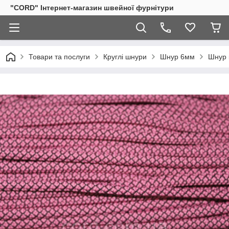
"CORD" Інтернет-магазин швейної фурнітури
Товари та послуги
Круглі шнури
Шнур 6мм
Шнур 