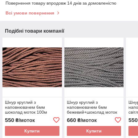
Повернення товару впродовж 14 днів за домовленістю
Всі умови повернення
Подібні товари компанії
Шнур круглий з
Шнур круглий з
Шнур
наповнювачем 6мм
наповнювачем 6мм
нап
шоколад моток 100м
бежевий+шоколад моток
світ
100м
100
550
660
550
₴/моток
₴/моток
Купити
Купити