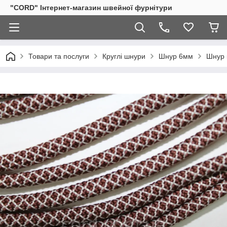
"CORD" Інтернет-магазин швейної фурнітури
Товари та послуги
Круглі шнури
Шнур 6мм
Шнур 