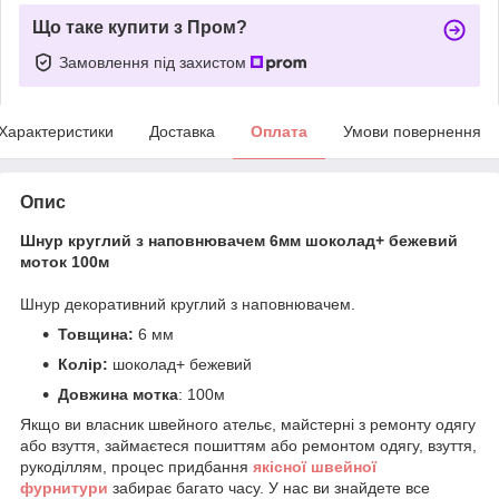
Що таке купити з Пром?
Замовлення під захистом
Характеристики
Доставка
Оплата
Умови повернення
Опис
Шнур круглий з наповнювачем 6мм шоколад+ бежевий
моток 100м
Шнур декоративний круглий з наповнювачем.
Товщина:
6 мм
Колір:
шоколад+ бежевий
Довжина мотка
: 100м
Якщо ви власник швейного ательє, майстерні з ремонту одягу
або взуття, займаєтеся пошиттям або ремонтом одягу, взуття,
рукоділлям, процес придбання
якісної
ш
вейної
фурнитури
забирає багато часу. У нас ви знайдете все