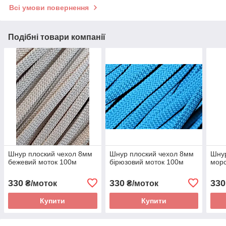
Всі умови повернення
Подібні товари компанії
Шнур плоский чехол 8мм
Шнур плоский чехол 8мм
Шнур
бежевий моток 100м
бірюзовий моток 100м
морс
330
330
330
₴/моток
₴/моток
Купити
Купити