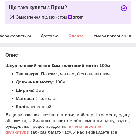
Що таке купити з Пром?
Замовлення під захистом
Характеристики
Доставка
Оплата
Умови повернення
Опис
Шнур плоский чехол 8мм салатовий моток 100м
Тип шнура:
Плоский, чохлом, без наповнювача
Довжина в мотку:
100м
Ширина:
8мм
Матеріал:
поліестер
Колір:
салатовий
Якщо ви власник швейного ательє, майстерні з ремонту одягу
або взуття, займаєтеся пошиттям або ремонтом одягу, взуття,
рукоділлям, процес придбання
якісної
ш
вейної
фурнитури
забирає багато часу. У нас ви знайдете все