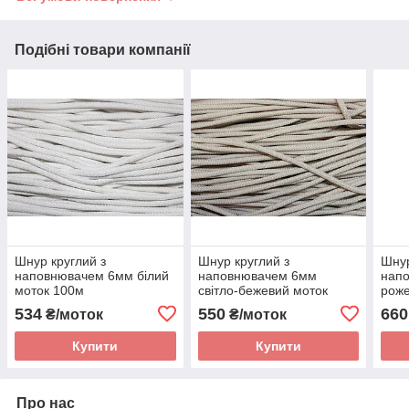
Подібні товари компанії
Шнур круглий з
Шнур круглий з
Шнур
наповнювачем 6мм білий
наповнювачем 6мм
нап
моток 100м
світло-бежевий моток
роже
100м
100
534
550
660
₴/моток
₴/моток
Купити
Купити
Про нас