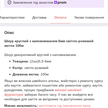
Замовлення під захистом
Характеристики
Доставка
Оплата
Умови повернення
Опис
Шнур круглий з наповнювачем 6мм світло-рожевий
моток 100м
Шнур декоративний круглий з наповнювачем.
Товщина:
(2шх)5,5-6мм
Колір:
світло-рожевий
Довжина мотка
: 100м
Якщо ви власник швейного ательє, майстерні з ремонту одягу
або взуття, займаєтеся пошиттям або ремонтом одягу, взуття,
рукоділлям, процес придбання
якісної
ш
вейної
фурнитури
забирає багато часу. У нас ви знайдете все
необхідне для шиття за вигідними та доступними цінами.
Маємо можливість:
виготовити під замовлення вашу