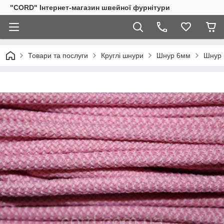
"CORD" Інтернет-магазин швейної фурнітури
Товари та послуги
Круглі шнури
Шнур 6мм
Шнур 