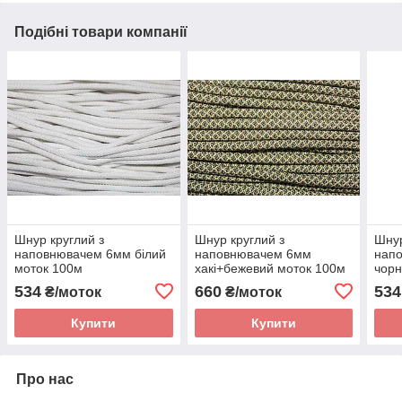
Подібні товари компанії
Шнур круглий з
Шнур круглий з
Шнур
наповнювачем 6мм білий
наповнювачем 6мм
нап
моток 100м
хакі+бежевий моток 100м
чорн
534
660
534
₴/моток
₴/моток
Купити
Купити
Про нас