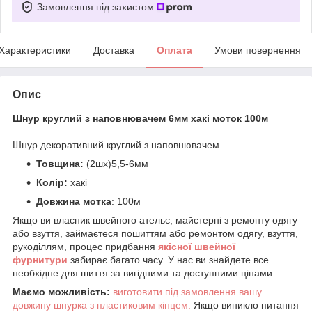
Замовлення під захистом
Характеристики
Доставка
Оплата
Умови повернення
Опис
Шнур круглий з наповнювачем 6мм хакі моток 100м
Шнур декоративний круглий з наповнювачем.
Товщина:
(2шх)5,5-6мм
Колір:
хакі
Довжина мотка
: 100м
Якщо ви власник швейного ательє, майстерні з ремонту одягу
або взуття, займаєтеся пошиттям або ремонтом одягу, взуття,
рукоділлям, процес придбання
якісної
ш
вейної
фурнитури
забирає багато часу. У нас ви знайдете все
необхідне для шиття за вигідними та доступними цінами.
Маємо можливість:
виготовити під замовлення вашу
довжину шнурка з пластиковим кінцем.
Якщо виникло питання