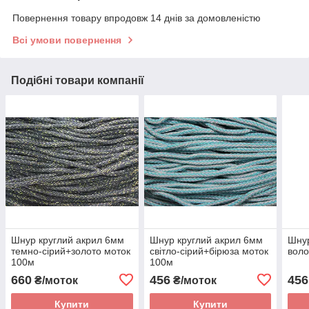
Повернення товару впродовж 14 днів за домовленістю
Всі умови повернення
Подібні товари компанії
Шнур круглий акрил 6мм
Шнур круглий акрил 6мм
Шнур
темно-сірий+золото моток
світло-сірий+бірюза моток
воло
100м
100м
660
456
456
₴/моток
₴/моток
Купити
Купити