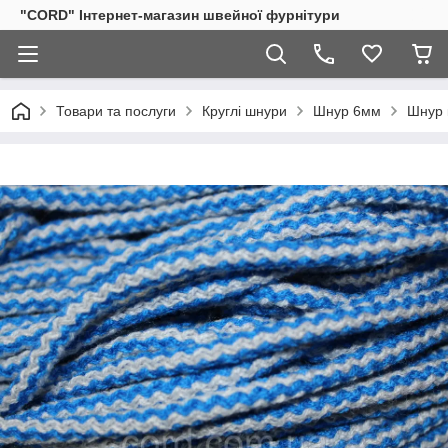
"CORD" Інтернет-магазин швейної фурнітури
Товари та послуги
Круглі шнури
Шнур 6мм
Шнур 