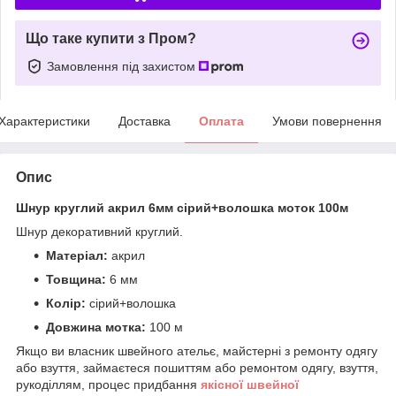
Що таке купити з Пром?
Замовлення під захистом
Характеристики
Доставка
Оплата
Умови повернення
Опис
Шнур круглий акрил 6мм сірий+волошка моток 100м
Шнур декоративний круглий.
Матеріал:
акрил
Товщина:
6 мм
Колір:
сірий+волошка
Довжина мотка:
100 м
Якщо ви власник швейного ательє, майстерні з ремонту одягу
або взуття, займаєтеся пошиттям або ремонтом одягу, взуття,
рукоділлям, процес придбання
якісної
ш
вейної