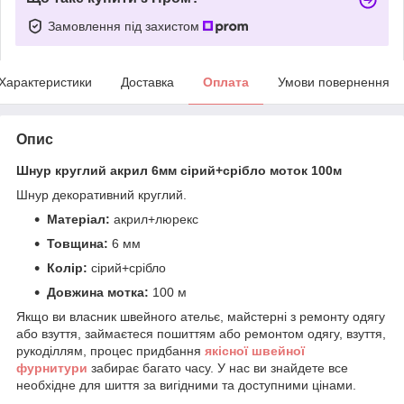
Замовлення під захистом
Характеристики
Доставка
Оплата
Умови повернення
Опис
Шнур круглий акрил 6мм сірий+срібло моток 100м
Шнур декоративний круглий.
Матеріал:
акрил+люрекс
Товщина:
6 мм
Колір:
сірий+срібло
Довжина мотка:
100 м
Якщо ви власник швейного ательє, майстерні з ремонту одягу
або взуття, займаєтеся пошиттям або ремонтом одягу, взуття,
рукоділлям, процес придбання
якісної
ш
вейної
фурнитури
забирає багато часу. У нас ви знайдете все
необхідне для шиття за вигідними та доступними цінами.