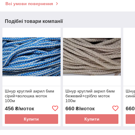
Всі умови повернення
Подібні товари компанії
Шнур круглий акрил 6мм
Шнур круглий акрил 6мм
Шнур
сірий+волошка моток
бежевий+срібло моток
сині
100м
100м
456
660
660
₴/моток
₴/моток
Купити
Купити