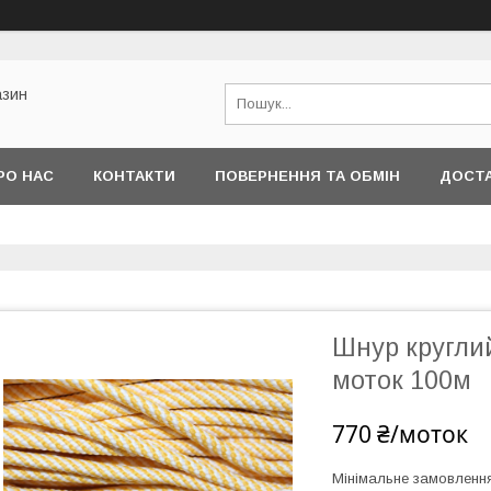
азин
РО НАС
КОНТАКТИ
ПОВЕРНЕННЯ ТА ОБМІН
ДОСТА
Шнур кругли
моток 100м
770 ₴/моток
Мінімальне замовленн