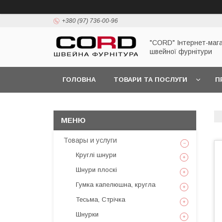
+380 (97) 736-00-96
"CORD" Інтернет-маг
швейної фурнітури
ГОЛОВНА
ТОВАРИ ТА ПОСЛУГИ
П
Товары и услуги
Круглі шнури
Шнури плоскі
Гумка капелюшна, кругла
Тесьма, Стрічка
Шнурки