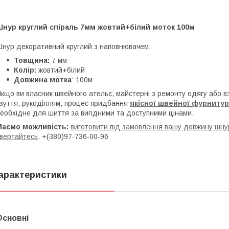
Шнур круглий спіраль 7мм жовтий+білий моток 100м
нур декоративний круглий з наповнювачем.
Товщина:
7 мм
Колір:
жовтий+білий
Довжина мотка
: 100м
кщо ви власник швейного ательє, майстерні з ремонту одягу або 
зуття, рукоділлям, процес придбання
якісної
ш
вейної фурниту
еобхідне для шиття за вигідними та доступними цінами.
Маємо можливість:
виготовити під замовлення вашу довжину шнур
вертайтесь
. +(380)97-736-00-96
арактеристики
Основні