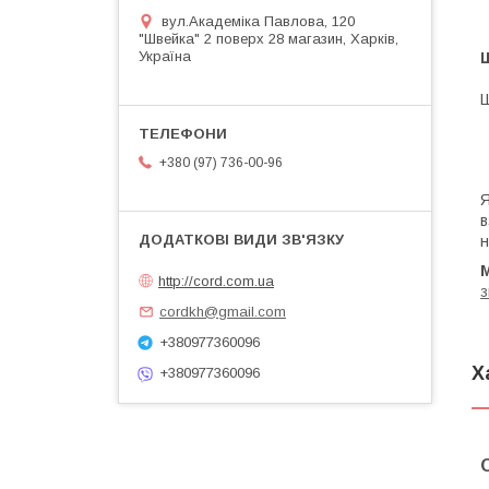
вул.Академіка Павлова, 120
"Швейка" 2 поверх 28 магазин, Харків,
Україна
Ш
+380 (97) 736-00-96
Я
в
н
http://cord.com.ua
з
cordkh@gmail.com
+380977360096
Х
+380977360096