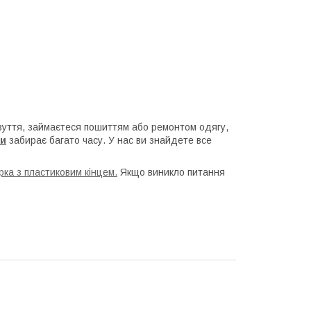
взуття, займаєтеся пошиттям або ремонтом одягу,
ри
забирає багато часу. У нас ви знайдете все
ка з пластиковим кінцем.
Якщо виникло питання