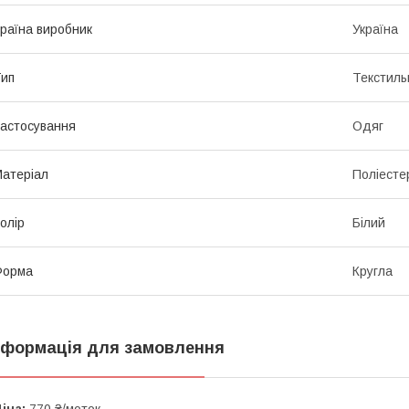
раїна виробник
Україна
ип
Текстиль
астосування
Одяг
атеріал
Поліесте
олір
Білий
Форма
Кругла
нформація для замовлення
іна:
770 ₴/моток