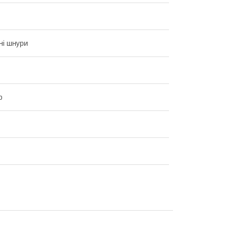
ні шнури
р