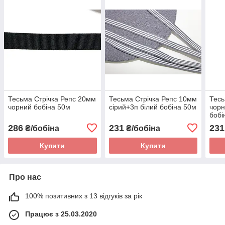
Тесьма Стрічка Репс 20мм
Тесьма Стрічка Репс 10мм
Тесь
чорний бобіна 50м
сірий+3п білий бобіна 50м
чорн
бобі
286
231
231
₴/бобіна
₴/бобіна
Купити
Купити
Про нас
100% позитивних з 13 відгуків за рік
Працює з 25.03.2020