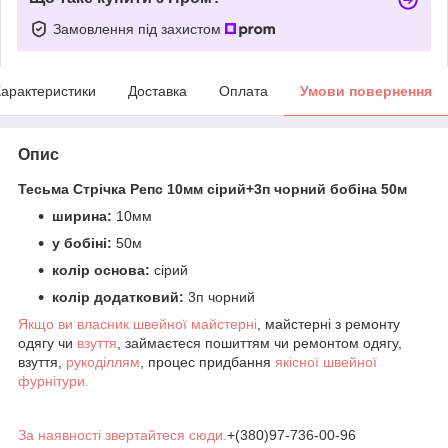
Замовлення під захистом
арактеристики
Доставка
Оплата
Умови повернення
Опис
Тесьма Стрічка Репс 10мм сірий+3п чорний бобіна 50м
ширина:
10мм
у бобіні:
50м
колір основа:
сірий
колір додатковий:
3п чорний
Якщо ви власник швейної майстерні
, майстерні з ремонту
одягу чи
взуття
, займаєтеся пошиттям чи ремонтом одягу,
взуття,
рукоділлям
, процес придбання
якісної швейної
фурнітури.
За наявності звертайтеся сюди.
+(380)97-736-00-96