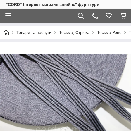
"CORD" Інтернет-магазин швейної фурнітури
Товари та послуги
Тесьма, Стрічка
Тесьма Репс