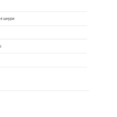
ні шнури
р