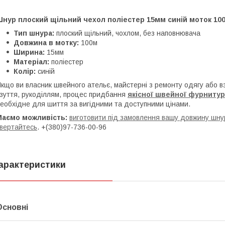
Шнур плоский щільний чехол поліестер 15мм синій моток 10
Тип шнура:
плоский щільний, чохлом, без наповнювача
Довжина в мотку:
100м
Ширина:
15мм
Матеріал:
поліестер
Колір:
синій
кщо ви власник швейного ательє, майстерні з ремонту одягу або 
зуття, рукоділлям, процес придбання
якісної
ш
вейної фурниту
еобхідне для шиття за вигідними та доступними цінами.
Маємо можливість:
виготовити під замовлення вашу довжину шнур
вертайтесь
. +(380)97-736-00-96
арактеристики
Основні