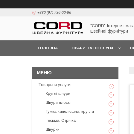
+380 (97) 736-00-96
"CORD" Інтернет-маг
швейної фурнітури
ГОЛОВНА
ТОВАРИ ТА ПОСЛУГИ
П
Товары и услуги
Круглі шнури
Шнури плоскі
Гумка капелюшна, кругла
Тесьма, Стрічка
Шнурки