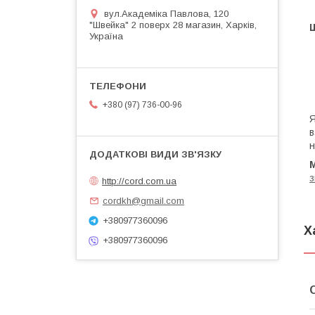
вул.Академіка Павлова, 120
"Швейка" 2 поверх 28 магазин, Харків,
Україна
+380 (97) 736-00-96
Я
в
н
з
http://cord.com.ua
cordkh@gmail.com
+380977360096
Х
+380977360096