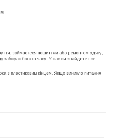
0м
взуття, займаєтеся пошиттям або ремонтом одягу,
ри
забирає багато часу. У нас ви знайдете все
ка з пластиковим кінцем.
Якщо виникло питання