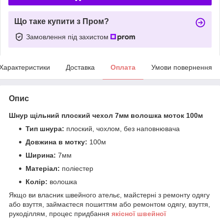
Що таке купити з Пром?
Замовлення під захистом
Характеристики
Доставка
Оплата
Умови повернення
Опис
Шнур щільний плоский чехол 7мм волошка моток 100м
Тип шнура:
плоский, чохлом, без наповнювача
Довжина в мотку:
100м
Ширина:
7мм
Матеріал:
поліестер
Колір:
волошка
Якщо ви власник швейного ательє, майстерні з ремонту одягу
або взуття, займаєтеся пошиттям або ремонтом одягу, взуття,
рукоділлям, процес придбання
якісної
ш
вейної