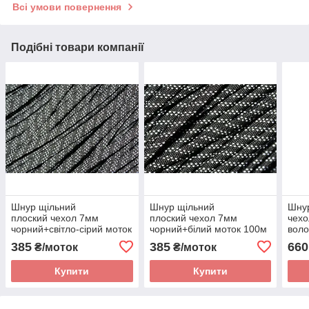
Всі умови повернення
Подібні товари компанії
Шнур щільний
Шнур щільний
Шнур
плоский чехол 7мм
плоский чехол 7мм
чехо
чорний+світло-сірий моток
чорний+білий моток 100м
воло
100м
385
385
660
₴/моток
₴/моток
Купити
Купити