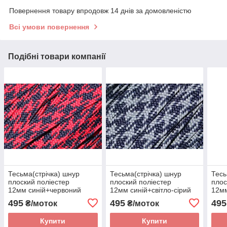
Повернення товару впродовж 14 днів за домовленістю
Всі умови повернення
Подібні товари компанії
Тесьма(стрічка) шнур
Тесьма(стрічка) шнур
Тесь
плоский поліестер
плоский поліестер
плос
12мм синій+червоний
12мм синій+світло-сірий
12м
моток 100м
моток 100м
мото
495
495
495
₴/моток
₴/моток
Купити
Купити