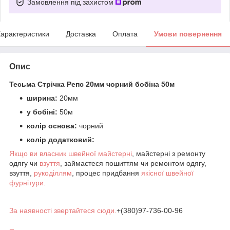
Замовлення під захистом
арактеристики
Доставка
Оплата
Умови повернення
Опис
Тесьма Стрічка Репс 20мм чорний бобіна 50м
ширина:
20мм
у бобіні:
50м
колір основа:
чорний
колір додатковий:
Якщо ви власник швейної майстерні
, майстерні з ремонту
одягу чи
взуття
, займаєтеся пошиттям чи ремонтом одягу,
взуття,
рукоділлям
, процес придбання
якісної швейної
фурнітури.
За наявності звертайтеся сюди.
+(380)97-736-00-96