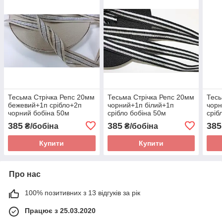
Тесьма Стрічка Репс 20мм
Тесьма Стрічка Репс 20мм
Тесь
бежевий+1п срібло+2п
чорний+1п білий+1п
чорн
чорний бобіна 50м
срібло бобіна 50м
сріб
385
385
385
₴/бобіна
₴/бобіна
Купити
Купити
Про нас
100% позитивних з 13 відгуків за рік
Працює з 25.03.2020