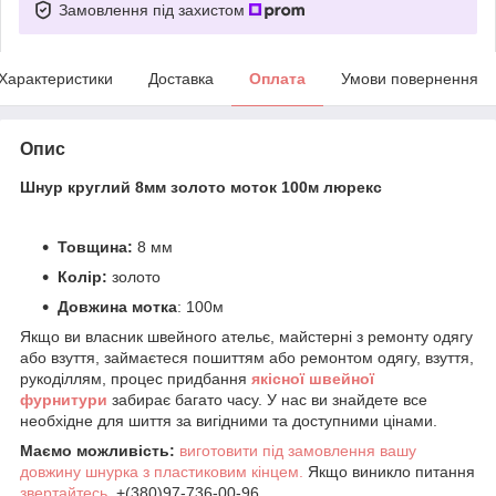
Замовлення під захистом
Характеристики
Доставка
Оплата
Умови повернення
Опис
Шнур круглий 8мм золото моток 100м люрекс
Товщина:
8 мм
Колір:
золото
Довжина мотка
: 100м
Якщо ви власник швейного ательє, майстерні з ремонту одягу
або взуття, займаєтеся пошиттям або ремонтом одягу, взуття,
рукоділлям, процес придбання
якісної
ш
вейної
фурнитури
забирає багато часу. У нас ви знайдете все
необхідне для шиття за вигідними та доступними цінами.
Маємо можливість:
виготовити під замовлення вашу
довжину шнурка з пластиковим кінцем.
Якщо виникло питання
звертайтесь
. +(380)97-736-00-96