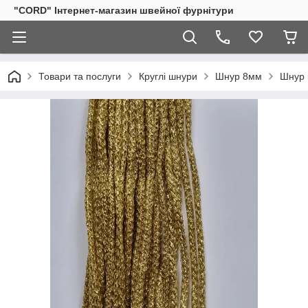
"CORD" Інтернет-магазин швейної фурнітури
Товари та послуги
Круглі шнури
Шнур 8мм
Шнур 