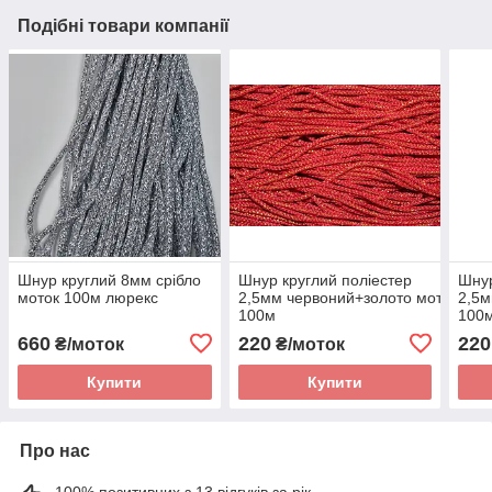
Подібні товари компанії
Шнур круглий 8мм срібло
Шнур круглий поліестер
Шнур
моток 100м люрекс
2,5мм червоний+золото моток
2,5м
100м
100
660
220
220
₴/моток
₴/моток
Купити
Купити
Про нас
100% позитивних з 13 відгуків за рік