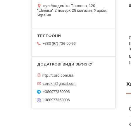
вул.Академіка Павлова, 120
"Швейка" 2 поверх 28 магазин, Харків,
Україна
Я
в
+380 (97) 736-00-96
н
з
http://cord.com.ua
Х
cordkh@gmail.com
+380977360096
+380977360096
К