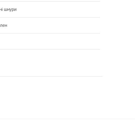
ні шнури
ілен