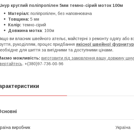
Шнур круглий поліпропілен 5мм темно-сірий моток 100м
Матеріал:
поліпропілен, без наповнювача
Товщина:
5 мм
Колір:
темно-сірий
Довжина мотка
: 100м
кщо ви власник швейного ательє, майстерні з ремонту одягу або 
зуття, рукоділлям, процес придбання
якісної
ш
вейної фурниту
еобхідне для шиття за вигідними та доступними цінами.
Маємо можливість:
виготовити під замовлення вашу довжину шнур
вертайтесь
. +(380)97-736-00-96
арактеристики
Основні
раїна виробник
Україна