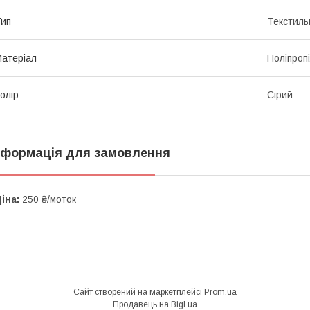
ип
Текстиль
атеріал
Поліпроп
олір
Сірий
нформація для замовлення
іна:
250 ₴/моток
Сайт створений на маркетплейсі
Prom.ua
Продавець на Bigl.ua