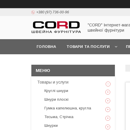
+380 (97) 736-00-96
"CORD" Інтернет-маг
швейної фурнітури
ГОЛОВНА
ТОВАРИ ТА ПОСЛУГИ
П
Товары и услуги
Круглі шнури
Шнури плоскі
Гумка капелюшна, кругла
Тесьма, Стрічка
Шнурки