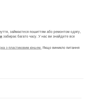
взуття, займаєтеся пошиттям або ремонтом одягу,
ри
забирає багато часу. У нас ви знайдете все
ка з пластиковим кінцем.
Якщо виникло питання